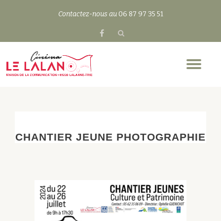
Contactez-nous au
06 87 97 35 51
Aller
fa-
au
facebook
contenu
Dép
la
nav
CHANTIER JEUNE PHOTOGRAPHIE